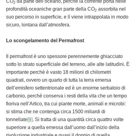
CO
da parte dell’oceano, perché la corrente porta nelle
2
profondità oceaniche gran parte della CO
assorbita nel
2
suo percorso in superficie, e lì viene intrappolata in modo
sicuro, lontana dall’atmosfera.
Lo scongelamento del Permafrost
Il permafrost è uno spessore perennemente ghiacciato
sotto lo strato superficiale del terreno, alle alte latitudini. È
importante perché è vasto 18 milioni di chilometri
quadrati, ovvero un quarto di tutta la terra emersa
dell’emisfero settentrionale ed è un enorme serbatoio di
carbonio, perché conserva i resti della vita che un tempo
fioriva nell’Artico, tra cui piante morte, animali e microbi:
si stima che ne contenga circa 1500 miliardi di
tonnellate
[9]
. Si tratta di una quantità circa quattro volte
superiore a quella emessa dall’uomo dall’inizio della
rivoluzione industriale e quasi il doppio di quella