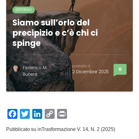
EDITORIALI
Siamo sull’orlo del
precipizio e c’è chi ci
spinge
da
postato il
Federico M.
0
2 Dicembre 2025
Butera
Facebook
Twitter
LinkedIn
Copy
Print
Link
Pubblicato su inTrasformazione V. 14, N. 2 (2025)