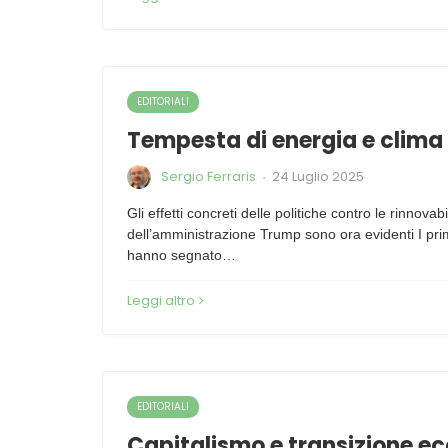
EDITORIALI
Tempesta di energia e clima
Sergio Ferraris
24 Luglio 2025
·
Gli effetti concreti delle politiche contro le rinnovabil
dell’amministrazione Trump sono ora evidenti I pri
hanno segnato…
Leggi altro
EDITORIALI
Capitalismo e transizione eco