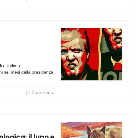
i e il clima
mi sei mesi della presidenza
Commenta
logica: il lupo e