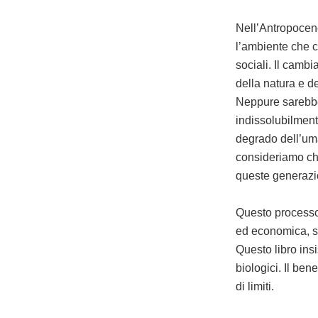
Nell’Antropocene 
l’ambiente che c
sociali. Il camb
della natura e de
Neppure sarebbe g
indissolubilment
degrado dell’uma
consideriamo che
queste generazio
Questo processo 
ed economica, si
Questo libro insi
biologici. Il ben
di limiti.