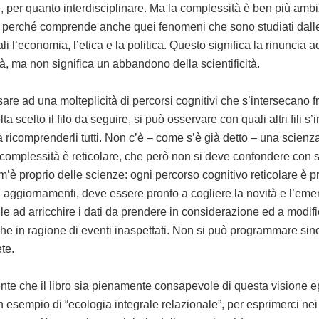
, per quanto interdisciplinare. Ma la complessità è ben più amb
, perché comprende anche quei fenomeni che sono studiati dalle
i l’economia, l’etica e la politica. Questo significa la rinuncia 
à, ma non significa un abbandono della scientificità.
are ad una molteplicità di percorsi cognitivi che s’intersecano f
ta scelto il filo da seguire, si può osservare con quali altri fili s
 a ricomprenderli tutti. Non c’è – come s’è già detto – una scienz
complessità è reticolare, che però non si deve confondere con s
m’è proprio delle scienze: ogni percorso cognitivo reticolare è p
i aggiornamenti, deve essere pronto a cogliere la novità e l’em
le ad arricchire i dati da prendere in considerazione ed a modifi
e in ragione di eventi inaspettati. Non si può programmare sino 
te.
te che il libro sia pienamente consapevole di questa visione e
n esempio di “ecologia integrale relazionale”, per esprimerci nei