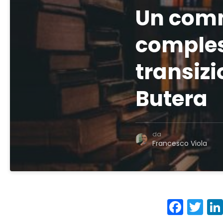
Un comm
comples
transizi
Butera
da
Francesco Viola
Face
Tw