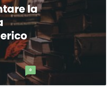
tare la
a
derico
0