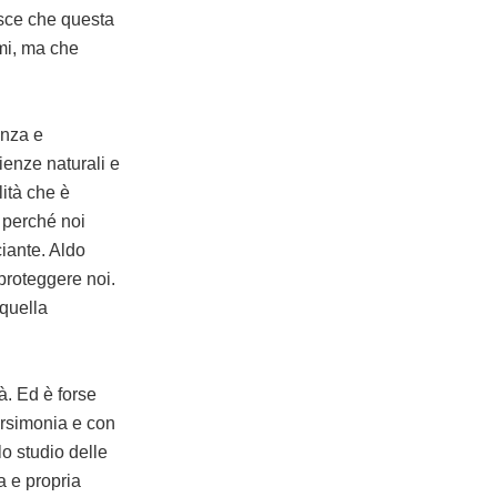
isce che questa
smi, ma che
enza e
enze naturali e
ità che è
 perché noi
iante. Aldo
proteggere noi.
 quella
à. Ed è forse
arsimonia e con
lo studio delle
a e propria