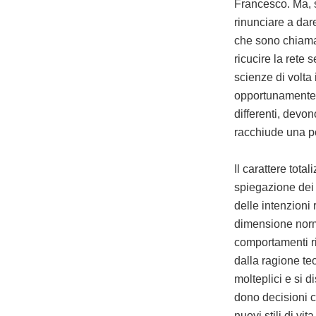
Francesco. Ma, 
rinunciare a dare
che sono chiamat
ricucire la rete 
scienze di volta
opportunamente è
differenti, devo
racchiude una pot
Il carattere tota
spiegazione dei
delle intenzioni
dimensione norma
comportamenti rip
dalla ragione te
molteplici e si d
dono decisioni c
nuovi stili di vita