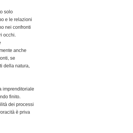
to solo
o e le relazioni
o nei confronti
i occhi.
è
ilmente anche
onti, se
i della natura,
a imprenditoriale
ndo finito.
ilità dei processi
voracità è priva