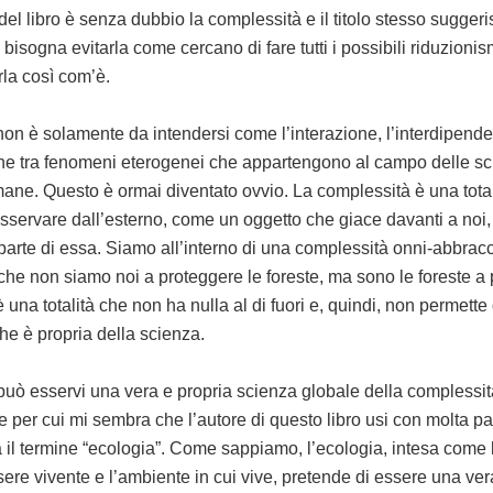
Link
del libro è senza dubbio la complessità e il titolo stesso sugger
bisogna evitarla come cercano di fare tutti i possibili riduzioni
rla così com’è.
on è solamente da intendersi come l’interazione, l’interdipend
ne tra fenomeni eterogenei che appartengono al campo delle sci
ane. Questo è ormai diventato ovvio. La complessità è una total
sservare dall’esterno, come un oggetto che giace davanti a noi,
parte di essa. Siamo all’interno di una complessità onni-abbracc
he non siamo noi a proteggere le foreste, ma sono le foreste a 
una totalità che non ha nulla al di fuori e, quindi, non permette
he è propria della scienza.
uò esservi una vera e propria scienza globale della complessit
e per cui mi sembra che l’autore di questo libro usi con molta p
ia il termine “ecologia”. Come sappiamo, l’ecologia, intesa come 
ssere vivente e l’ambiente in cui vive, pretende di essere una ver