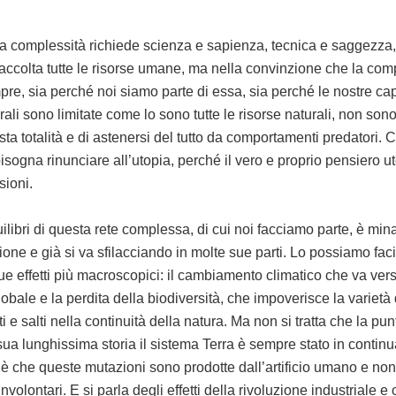
la complessità richiede scienza e sapienza, tecnica e saggezza, 
ccolta tutte le risorse umane, ma nella convinzione che la comp
e, sia perché noi siamo parte di essa, sia perché le nostre ca
orali sono limitate come lo sono tutte le risorse naturali, non son
ta totalità e di astenersi del tutto da comportamenti predatori.
bisogna rinunciare all’utopia, perché il vero e proprio pensiero u
sioni.
uilibri di questa rete complessa, di cui noi facciamo parte, è min
ione e già si va sfilacciando in molte sue parti. Lo possiamo fac
ue effetti più macroscopici: il cambiamento climatico che va vers
bale e la perdita della biodiversità, che impoverisce la varietà 
e salti nella continuità della natura. Ma non si tratta che la pun
sua lunghissima storia il sistema Terra è sempre stato in contin
 è che queste mutazioni sono prodotte dall’artificio umano e non
 involontari. E si parla degli effetti della rivoluzione industriale e c