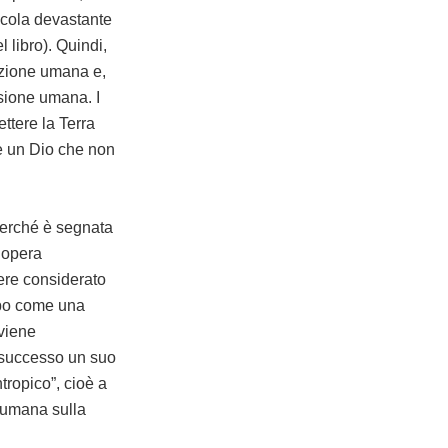
icola devastante
l libro). Quindi,
’azione umana e,
isione umana. I
ttere la Terra
be un Dio che non
perché è segnata
’opera
sere considerato
empo come una
 viene
o successo un suo
ntropico”, cioè a
e umana sulla