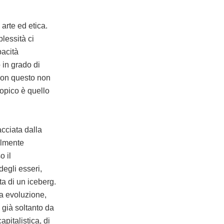
arte ed etica.
lessità ci
pacità
o in grado di
 Con questo non
topico è quello
acciata dalla
ilmente
o il
degli esseri,
ta di un iceberg.
ua evoluzione,
 già soltanto da
apitalistica, di