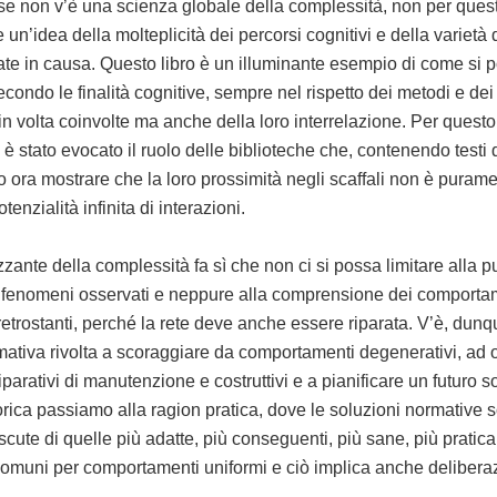
se non v’è una scienza globale della complessità, non per ques
 un’idea della molteplicità dei percorsi cognitivi e della varietà 
e in causa. Questo libro è un illuminante esempio di come si p
secondo le finalità cognitive, sempre nel rispetto dei metodi e dei 
 in volta coinvolte ma anche della loro interrelazione. Per questo
 stato evocato il ruolo delle biblioteche che, contenendo testi d
no ora mostrare che la loro prossimità negli scaffali non è purame
enzialità infinita di interazioni.
lizzante della complessità fa sì che non ci si possa limitare alla 
 fenomeni osservati e neppure alla comprensione dei comporta
 retrostanti, perché la rete deve anche essere riparata. V’è, dun
tiva rivolta a scoraggiare da comportamenti degenerativi, ad o
arativi di manutenzione e costruttivi e a pianificare un futuro so
orica passiamo alla ragion pratica, dove le soluzioni normative
iscute di quelle più adatte, più conseguenti, più sane, più praticabi
omuni per comportamenti uniformi e ciò implica anche deliberazi
.