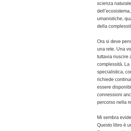
scienza naturale
dell’ecosistema
umanistiche, qual
della complessit
Ora si deve pens
una rete. Una vol
tuttavia riuscire
complessità. La 
specialistica, co
richiede continu
essere disponibi
connessioni anch
percorso nella re
Mi sembra eviden
Questo libro è u