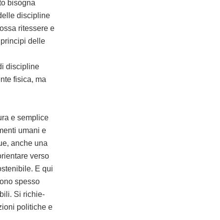
to bisogna
delle discipline
ossa ritessere e
principi delle
i discipline
nte fisica, ma
pura e semplice
menti umani e
que, anche una
rientare verso
stenibile. E qui
 sono spesso
li. Si richie-
oni politiche e