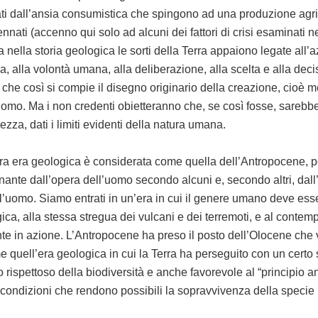
gnati dall’ansia consumistica che spingono ad una produzione agr
nnati (accenno qui solo ad alcuni dei fattori di crisi esaminati ne
ta nella storia geologica le sorti della Terra appaiono legate all
sa, alla volontà umana, alla deliberazione, alla scelta e alla dec
 che così si compie il disegno originario della creazione, cioè me
uomo. Ma i non credenti obietteranno che, se così fosse, sareb
zza, dati i limiti evidenti della natura umana.
tra era geologica è considerata come quella dell’Antropocene, 
ante dall’opera dell’uomo secondo alcuni e, secondo altri, dall
ll’uomo. Siamo entrati in un’era in cui il genere umano deve es
ica, alla stessa stregua dei vulcani e dei terremoti, e al cont
te in azione. L’Antropocene ha preso il posto dell’Olocene che
 quell’era geologica in cui la Terra ha perseguito con un cert
io rispettoso della biodiversità e anche favorevole al “principio a
 condizioni che rendono possibili la sopravvivenza della speci