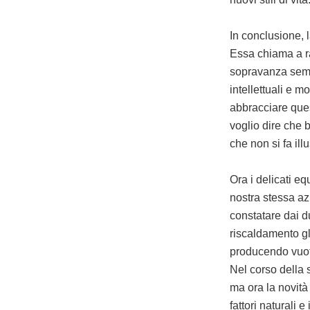
In conclusione, 
Essa chiama a ra
sopravanza sempr
intellettuali e m
abbracciare ques
voglio dire che 
che non si fa illu
Ora i delicati eq
nostra stessa az
constatare dai d
riscaldamento glo
producendo vuoti 
Nel corso della 
ma ora la novità
fattori naturali e