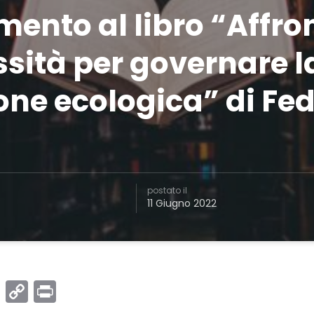
ento al libro “Affron
sità per governare l
one ecologica” di Fe
postato il
11 Giugno 2022
book
itter
LinkedIn
Copy
Print