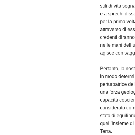
stili di vita se
e a sprechi disse
per la prima vol
attraverso di es
credenti diranno
nelle mani dell’
agisce con sagge
Pertanto, la nos
in modo determin
perturbatrice de
una forza geolog
capacità coscien
considerato come
stato di equilibr
quell’insieme di
Terra.