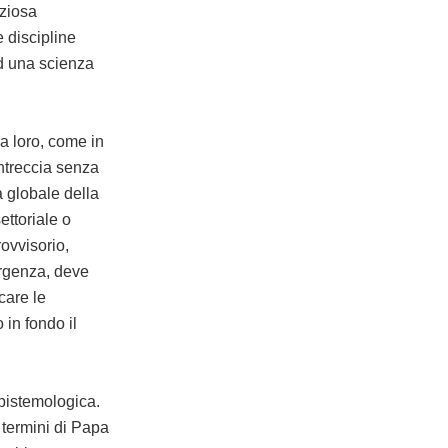
iziosa
 discipline
ad una scienza
ra loro, come in
’intreccia senza
a globale della
ettoriale o
rovvisorio,
ergenza, deve
care le
in fondo il
pistemologica.
 termini di Papa