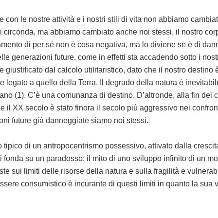
con le nostre attività e i nostri stili di vita non abbiamo cambia
i circonda, ma abbiamo cambiato anche noi stessi, il nostro corp
iamento di per sé non è cosa negativa, ma lo diviene se è di dann
lle generazioni future, come in effetti sta accadendo sotto i nostr
iustificato dal calcolo utilitaristico, dato che il nostro destino 
e legato a quello della Terra. Il degrado della natura è inevitab
no (1). C’è una comunanza di destino. D’altronde, alla fin dei c
 il XX secolo è stato finora il secolo più aggressivo nei confront
ni future già danneggiate siamo noi stessi.
tipico di un antropocentrismo possessivo, attivato dalla crescit
 fonda su un paradosso: il mito di uno sviluppo infinito di un mo
ste sui limiti delle risorse della natura e sulla fragilità e vulnerab
essere consumistico è incurante di questi limiti in quanto la sua 