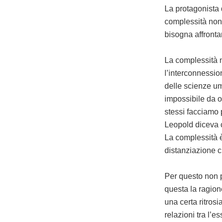
La protagonista 
complessità non 
bisogna affronta
La complessità n
l’interconnessio
delle scienze um
impossibile da o
stessi facciamo 
Leopold diceva c
La complessità è 
distanziazione c
Per questo non p
questa la ragion
una certa ritros
relazioni tra l’e