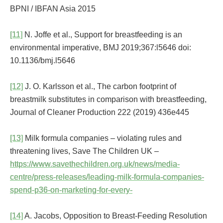
BPNI / IBFAN Asia 2015
[11]
N. Joffe et al., Support for breastfeeding is an
environmental imperative, BMJ 2019;367:l5646 doi:
10.1136/bmj.l5646
[12]
J. O. Karlsson et al., The carbon footprint of
breastmilk substitutes in comparison with breastfeeding,
Journal of Cleaner Production 222 (2019) 436e445
[13]
Milk formula companies – violating rules and
threatening lives, Save The Children UK –
https://www.savethechildren.org.uk/news/media-
centre/press-releases/leading-milk-formula-companies-
spend-p36-on-marketing-for-every-
[14]
A. Jacobs, Opposition to Breast-Feeding Resolution