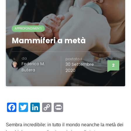
APPROFONDIMENTI
Mammiferi a metà
da
postato il
Federico M.
30 Settembre
2
Butera
2020
Facebook
Twitter
LinkedIn
Copy
Print
Link
Sembra incredibile: in tutto il mondo neanche la metà dei