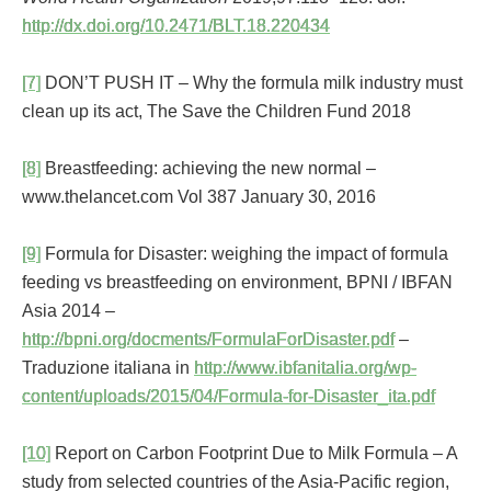
http://dx.doi.org/10.2471/BLT.18.220434
[7]
DON’T PUSH IT – Why the formula milk industry must
clean up its act, The Save the Children Fund 2018
[8]
Breastfeeding: achieving the new normal –
www.thelancet.com Vol 387 January 30, 2016
[9]
Formula for Disaster: weighing the impact of formula
feeding vs breastfeeding on environment, BPNI / IBFAN
Asia 2014 –
http://bpni.org/docments/FormulaForDisaster.pdf
–
Traduzione italiana in
http://www.ibfanitalia.org/wp-
content/uploads/2015/04/Formula-for-Disaster_ita.pdf
[10]
Report on Carbon Footprint Due to Milk Formula – A
study from selected countries of the Asia-Pacific region,