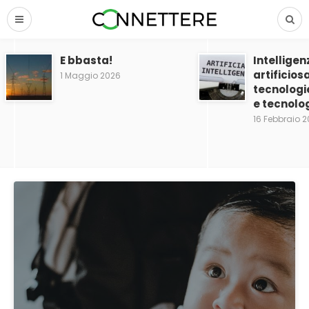
E bbasta!
Intelligen
artificios
1 Maggio 2026
tecnologi
e tecnolog
16 Febbraio 