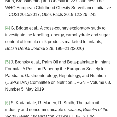
Birth, Breastfeeding and Obesity in 22 Countries: The
WHO European Childhood Obesity Surveillance Initiative
– COSI 2015/2017, Obes Facts 2019;12:226–243
[4]
G. Bridge et al., A cross-country exploratory study to
investigate the labelling, energy, carbohydrate and sugar
content of formula milk products marketed for infants,
British Dental Journal
228, 198–212(2020)
[5]
J. Bronsky et al., Palm Oil and Beta-palmitate in Infant
Formula: A Position Paper by the European Society for
Paediatric Gastroenterology, Hepatology, and Nutrition
(ESPGHAN) Committee on Nutrition, JPGN – Volume 68,
Number 5, May 2019
[6]
S. Kadandale, R. Marten, R. Smith, The palm oil
industry and noncommunicable diseases,
Bulletin of the
World Health Organization
2019;97:118- 128. doi: