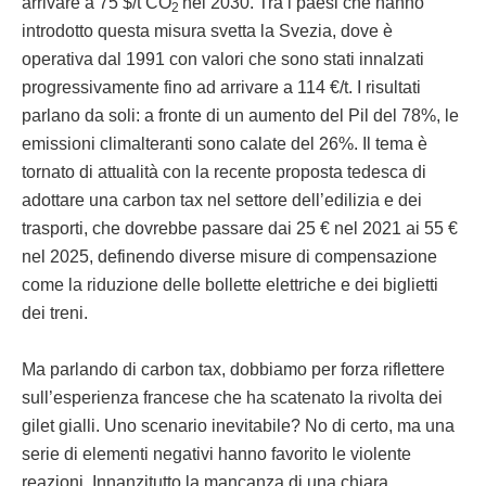
arrivare a 75 $/t CO
nel 2030. Tra i paesi che hanno
2
introdotto questa misura svetta la Svezia, dove è
operativa dal 1991 con valori che sono stati innalzati
progressivamente fino ad arrivare a 114 €/t. I risultati
parlano da soli: a fronte di un aumento del Pil del 78%, le
emissioni climalteranti sono calate del 26%. Il tema è
tornato di attualità con la recente proposta tedesca di
adottare una carbon tax nel settore dell’edilizia e dei
trasporti, che dovrebbe passare dai 25 € nel 2021 ai 55 €
nel 2025, definendo diverse misure di compensazione
come la riduzione delle bollette elettriche e dei biglietti
dei treni.
Ma parlando di carbon tax, dobbiamo per forza riflettere
sull’esperienza francese che ha scatenato la rivolta dei
gilet gialli. Uno scenario inevitabile? No di certo, ma una
serie di elementi negativi hanno favorito le violente
reazioni. Innanzitutto la mancanza di una chiara