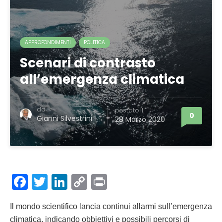
APPROFONDIMENTI
POLITICA
Scenari di contrasto
all’emergenza climatica
da
postato il
0
Gianni Silvestrini
28 Marzo 2020
Facebook
Twitter
LinkedIn
Copy
Print
Link
Il mondo scientifico lancia continui allarmi sull’emergenza
climatica, indicando obbiettivi e possibili percorsi di