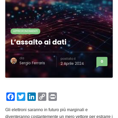
APPROFONDIMENTI
L’assalto ai dati
da
postato il
0
Sergio Ferraris
2 Aprile 2024
Facebook
Twitter
LinkedIn
Copy
Print
Link
Gli elettroni saranno in futuro più marginali e
diventeranno costantemente un mero vettore per estrarre i