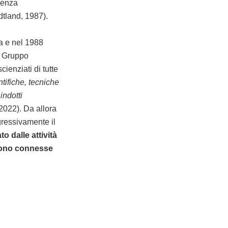
 senza
dtland, 1987).
a e nel 1988
, Gruppo
ienziati di tutte
tifiche, tecniche
indotti
2022). Da allora
gressivamente il
o dalle attività
 sono connesse