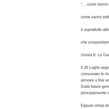
“
… come hanno de
come sanno tutti
è soprattutto at
che conquistiamo
Ursula K. Le Gu
Il 28 Luglio seg
consumato le ris
arrivare a fine 
Dalle future gene
principalmente su
Eppure ormai da t