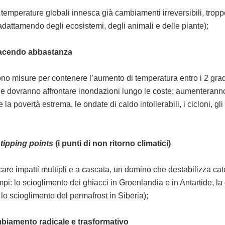
 temperature globali innesca già cambiamenti irreversibili, troppo
 adattamendo degli ecosistemi, degli animali e delle piante);
facendo abbastanza
ono misure per contenere l’aumento di temperatura entro i 2 grad
ne dovranno affrontare inondazioni lungo le coste; aumenterann
la povertà estrema, le ondate di caldo intollerabili, i cicloni, gli
i
tipping points
(i punti di non ritorno climatici)
scare impatti multipli e a cascata, un domino che destabilizza cat
pi: lo scioglimento dei ghiacci in Groenlandia e in Antartide, la
lo scioglimento del permafrost in Siberia);
mbiamento radicale e trasformativo