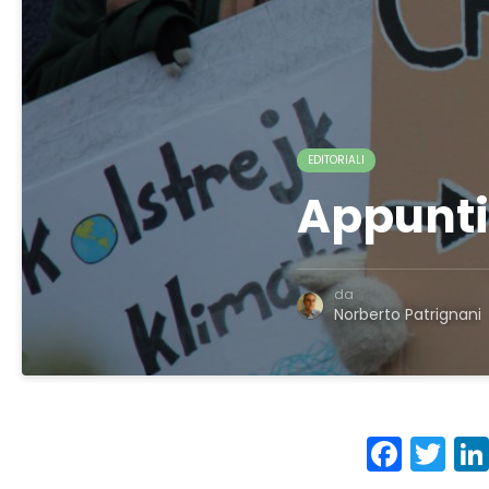
EDITORIALI
Appunti
da
Norberto Patrignani
Face
Tw