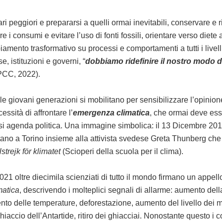
ari peggiori e prepararsi a quelli ormai inevitabili, conservare e ri
re i consumi e evitare l’uso di fonti fossili, orientare verso diete
amento trasformativo su processi e comportamenti a tutti i livelli
, istituzioni e governi, “
dobbiamo ridefinire il nostro modo di
IPCC, 2022).
 le giovani generazioni si mobilitano per sensibilizzare l’opinion
essità di affrontare l’
emergenza climatica
, che ormai deve ess
si agenda politica. Una immagine simbolica: il 13 Dicembre 201
ano a Torino insieme alla attivista svedese Greta Thunberg che 
strejk för klimatet
(Scioperi della scuola per il clima).
21 oltre diecimila scienziati di tutto il mondo firmano un appello
matica
, descrivendo i molteplici segnali di allarme: aumento del
to delle temperature, deforestazione, aumento del livello dei 
hiaccio dell’Antartide, ritiro dei ghiacciai. Nonostante questo i 