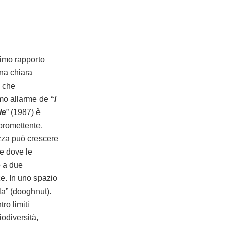
imo rapporto
na chiara
, che
rimo allarme de
“
i
le
” (1987) è
 promettente.
zza può crescere
ne dove le
o a due
ze. In uno spazio
la” (dooghnut).
ro limiti
odiversità,