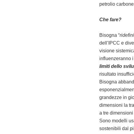
petrolio carbone
Che fare?
Bisogna “
ridefi
dell’IPCC e dive
visione sistemica
influenzeranno i 
limiti dello svi
risultato insuffic
Bisogna abbando
esponenzialmente
grandezze in gio
dimensioni la tr
a tre dimensioni
Sono modelli usa
sostenibili dal 