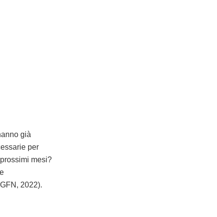
 hanno già
cessarie per
i prossimi mesi?
te
 (GFN, 2022).