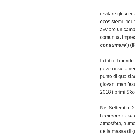
(evitare gli scen
ecosistemi, ridur
avviare un cambi
comunità, imprese
consumare
“) (
In tutto il mondo
governi sulla nec
punto di qualsia
giovani manifest
2018 i primi
Skol
Nel Settembre 20
l’
emergenza cli
atmosfera, aumen
della massa di g