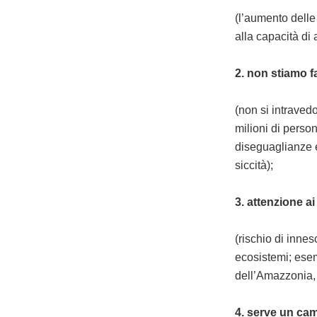
(l’aumento delle
alla capacità di
2. non stiamo 
(non si intraved
milioni di perso
diseguaglianze e 
siccità);
3. attenzione a
(rischio di inne
ecosistemi; esem
dell’Amazzonia, 
4. serve un ca