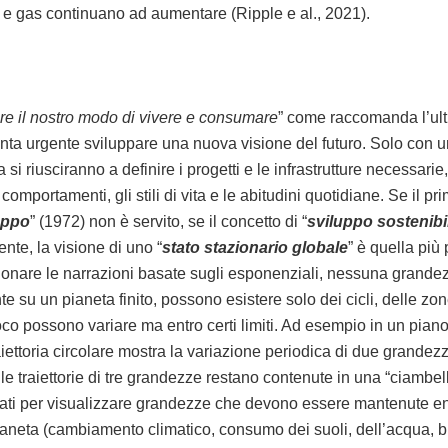
 e gas continuano ad aumentare (Ripple e al., 2021).
nire il nostro modo di vivere e consumare
” come raccomanda l’ult
nta urgente sviluppare una nuova visione del futuro. Solo con u
 si riusciranno a definire i progetti e le infrastrutture necessarie
comportamenti, gli stili di vita e le abitudini quotidiane. Se il p
luppo
” (1972) non è servito, se il concetto di “
sviluppo sostenibi
iente, la visione di uno “
stato stazionario globale
” è quella più
nare le narrazioni basate sugli esponenziali, nessuna grande
 su un pianeta finito, possono esistere solo dei cicli, delle zo
co possono variare ma entro certi limiti. Ad esempio in un pian
aiettoria circolare mostra la variazione periodica di due grandez
 le traiettorie di tre grandezze restano contenute in una “ciambel
ti per visualizzare grandezze che devono essere mantenute ent
pianeta (cambiamento climatico, consumo dei suoli, dell’acqua, bi