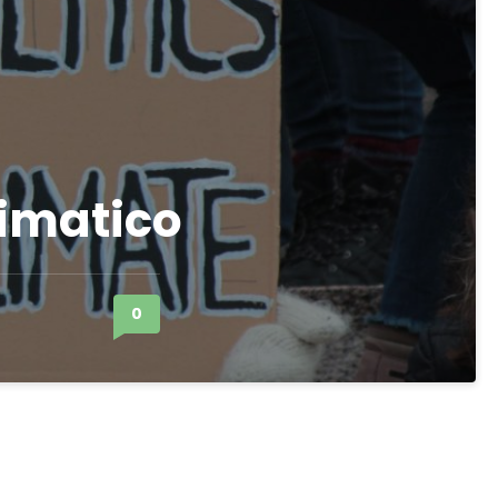
imatico
0