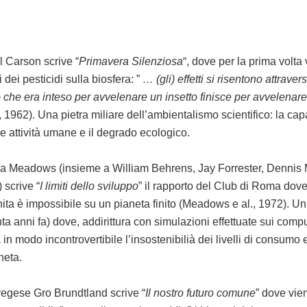
 Carson scrive “
Primavera Silenziosa
“, dove per la prima volt
ti dei pesticidi sulla biosfera: ”
… (gli) effetti si risentono attrave
ò che era inteso per avvelenare un insetto finisce per avvelenare 
 1962). Una pietra miliare dell’ambientalismo scientifico: la capa
le attività umane e il degrado ecologico.
a Meadows (insieme a William Behrens, Jay Forrester, Denni
scrive “
I limiti dello sviluppo
” il rapporto del Club di Roma dov
inita è impossibile su un pianeta finito (Meadows e al., 1972). U
ta anni fa) dove, addirittura con simulazioni effettuate sui compu
in modo incontrovertibile l’insostenibilià dei livelli di consumo e d
neta.
vegese Gro Brundtland scrive “
Il nostro futuro comune
” dove vien