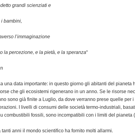
Link
tto grandi scienziati e
 i bambini,
traverso l’immaginazione
 la percezione, e la pietà, e la speranza
“
in
na una data importante: in questo giorno gli abitanti del pianeta
orse che gli ecosistemi rigenerano in un anno. Se le risorse ne
anno sono già finite a Luglio, da dove verranno prese quelle per 
razioni. I livelli di consumi delle società termo-industriali, basa
 combustibili fossili, sono incompatibili con i limiti del pianeta
anti anni il mondo scientifico ha fornito molti allarmi.