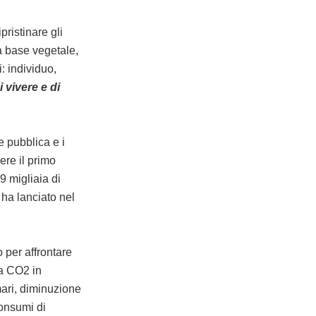
pristinare gli
 a base vegetale,
: individuo,
 vivere e di
e pubblica e i
ere il primo
9 migliaia di
ha lanciato nel
 per affrontare
la CO2 in
mari, diminuzione
consumi di