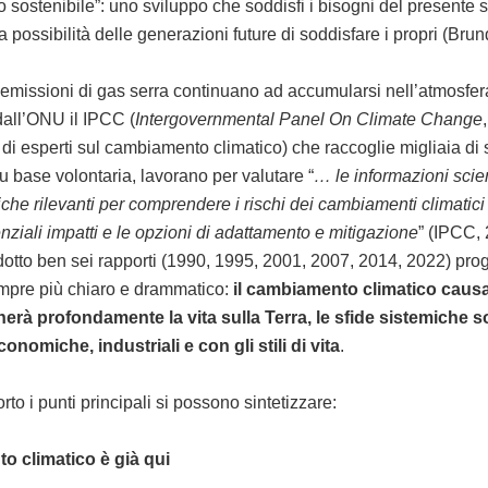
o sostenibile”: uno sviluppo che soddisfi i bisogni del presente
 possibilità delle generazioni future di soddisfare i propri (Brun
 emissioni di gas serra continuano ad accumularsi nell’atmosfer
 dall’ONU il IPCC (
Intergovernmental Panel On Climate Change
di esperti sul cambiamento climatico) che raccoglie migliaia di sc
su base volontaria, lavorano per valutare “
… le informazioni scien
he rilevanti per comprendere i rischi dei cambiamenti climatici 
enziali impatti e le opzioni di adattamento e mitigazione
” (IPCC, 
dotto ben sei rapporti (1990, 1995, 2001, 2007, 2014, 2022) pro
pre più chiaro e drammatico:
il cambiamento climatico causat
erà profondamente la vita sulla Terra, le sfide sistemiche
conomiche, industriali e con gli stili di vita
.
rto i punti principali si possono sintetizzare:
to climatico è già qui