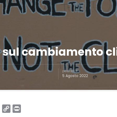
 sul cambiamento cl
postato il
5 Agosto 2022
book
itter
LinkedIn
Copy
Print