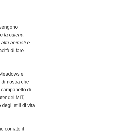
a vengono
rso la catena
altri animali e
cità di fare
s Meadows e
e dimostra che
n campanello di
ter del MIT,
egli stili di vita
e coniato il