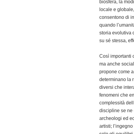
biosfera, la modi
locale e globale,
consentono di in
quando l’umanità
storia evolutiva
su sé stessa, ef
Così importanti
ma anche sociali
propone come ant
determinano la ri
diversi che inter
fenomeni che em
complessità dell
discipline se ne 
archeologi ed eco
artisti; l’ingegn
solo gli equilib