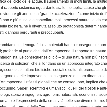
fica del ciclo delle acque. Il superamento di molti limiti, la mult
 il rapporto sistemico riguardante sia le molteplici cause che gli e
dividuare gli anni della “grande accelerazione” come inizio del
 non è più riuscita a controllare molti processi naturali e, da c
 della biosfera, ne è divenuta assoluto protagonista determinand
fetti dannosi perduranti e preoccupanti.
 cambiamenti demografici e ambientali hanno conseguenze non 
; profonde al punto che, dall’Antropocene, il rapporto tra natura 
agonista. Le conseguenze di ciò – di una natura non più risors
cerca di soluzioni che si fondano su un approccio integrato che r
agiscono su strutture biofisiche, sociali e culturali, prenda atto d
ergono e delle imprevedibili conseguenze del loro dinamico di
’Antropocene, i riflessi globali che ne conseguono, implica che 
occupino. Saperi scientifici e umanistici: quelli dei filosofi e ant
logi, storici e ingegneri, agronomi, naturalisti, economisti, sociol
o umano e l’espressività della creatività nelle sue diverse forme. 
ri planetari – propri della Terra come organismo autoregolante, s