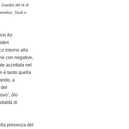
Giardini del tè di
netton, Studi e
on for
ideri
co intorno alla
ane con negative,
te accettata nel
n è tanto quella
zando, a
 del
uovo”,
ólo
odalità di
della presenza del