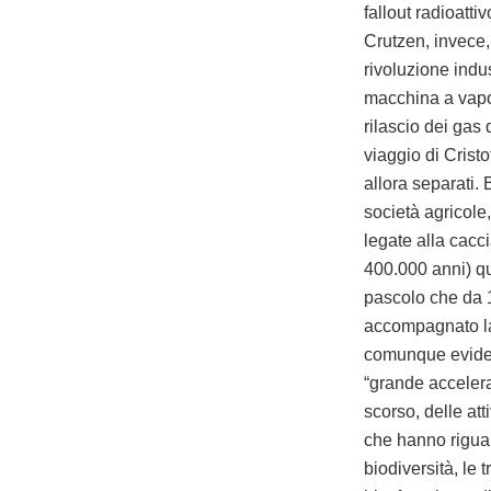
fallout radioatt
Crutzen, invece,
rivoluzione indu
macchina a vapor
rilascio dei gas 
viaggio di Crist
allora separati.
società agricole,
legate alla cacci
400.000 anni) qu
pascolo che da 1
accompagnato la
comunque evidente
“grande accelera
scorso, delle att
che hanno riguar
biodiversità, le 