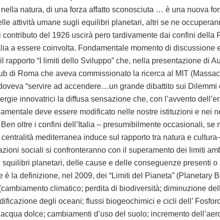
ella natura, di una forza affatto sconosciuta … è una nuova forz
lle attività umane sugli equilibri planetari, altri se ne occuperanno
i contributo del 1926 uscirà pero tardivamente dai confini della 
alia a essere coinvolta. Fondamentale momento di discussione e
, il rapporto “I limiti dello Sviluppo” che, nella presentazione di A
lub di Roma che aveva commissionato la ricerca al MIT (Massach
 doveva “servire ad accendere…un grande dibattito sui Dilemmi 
nergie innovatrici la diffusa sensazione che, con l’avvento dell’e
amentale deve essere modificato nelle nostre istituzioni e nei no
Ben oltre i confini dell’Italia – presumibilmente occasionali, se 
a centralità mediterranea induce sul rapporto tra natura e cultur
azioni sociali si confronteranno con il superamento dei limiti amb
 squilibri planetari, delle cause e delle conseguenze presenti o a
 è la definizione, nel 2009, dei “Limiti del Pianeta” (Planetary 
cambiamento climatico; perdita di biodiversità; diminuzione de
idificazione degli oceani; flussi biogeochimici e cicli dell’ Fosfor
’acqua dolce; cambiamenti d’uso del suolo; incremento dell’aer