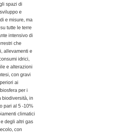
li spazi di
sviluppo e
odi e misure, ma
u tutte le terre
te intensivo di
rrestri che
ni, allevamenti e
consumi idrici,
le e alterazioni
ntesi, con gravi
eriori ai
 biosfera per i
biodiversità, in
o pari al 5 -10%
iamenti climatici
e degli altri gas
secolo, con