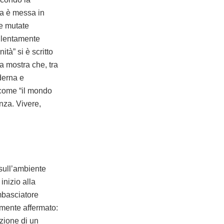
na è messa in
le mutate
, lentamente
tà” si è scritto
a mostra che, tra
derna e
 come “il mondo
nza. Vivere,
 sull’ambiente
nizio alla
mbasciatore
mente affermato:
zione di un