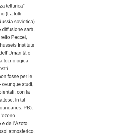
a tellurica”
 (tra tutti
Russia sovietica)
 diffusione sarà,
urelio Peccei,
ussets Institute
dell’Umanità e
ra tecnologica,
stri
non fosse per le
a– ovunque studi,
ientali, con la
ttese. In tal
Boundaries, PB):
ll’ozono
o e dell’Azoto;
osol atmosferico,