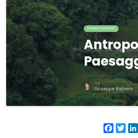
APPROFONDIMENTI
Antropo
Paesag
da
Giuseppe Barbera
Face
Tw