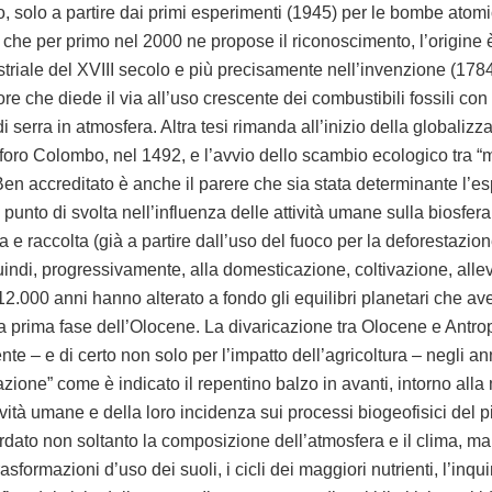
ivo, solo a partire dai primi esperimenti (1945) per le bombe atom
 che per primo nel 2000 ne propose il riconoscimento, l’origine 
striale del XVIII secolo e più precisamente nell’invenzione (1784
e che diede il via all’uso crescente dei combustibili fossili c
di serra in atmosfera. Altra tesi rimanda all’inizio della globalizz
oforo Colombo, nel 1492, e l’avvio dello scambio ecologico tra “
 Ben accreditato è anche il parere che sia stata determinante l’e
 punto di svolta nell’influenza delle attività umane sulla biosfe
a e raccolta (già a partire dall’uso del fuoco per la deforestazion
indi, progressivamente, alla domesticazione, coltivazione, all
2.000 anni hanno alterato a fondo gli equilibri planetari che a
 prima fase dell’Olocene. La divaricazione tra Olocene e Antr
 – e di certo non solo per l’impatto dell’agricoltura – negli anni
zione” come è indicato il repentino balzo in avanti, intorno alla
ività umane e della loro incidenza sui processi biogeofisici del p
dato non soltanto la composizione dell’atmosfera e il clima, ma
trasformazioni d’uso dei suoli, i cicli dei maggiori nutrienti, l’in