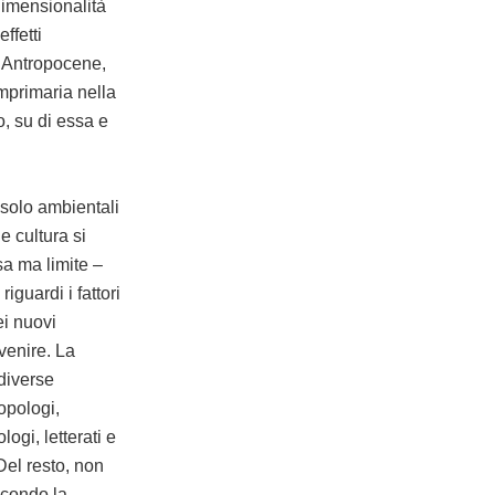
idimensionalità
ffetti
l’Antropocene,
omprimaria nella
o, su di essa e
solo ambientali
e cultura si
a ma limite –
iguardi i fattori
ei nuovi
venire. La
diverse
ropologi,
ogi, letterati e
Del resto, non
econdo la