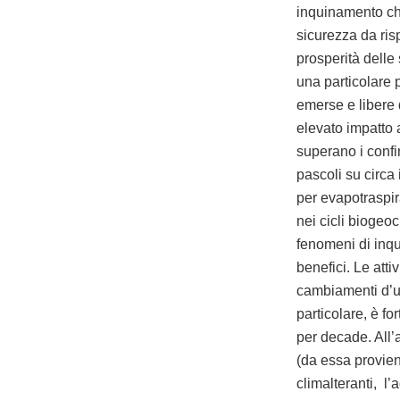
inquinamento chi
sicurezza da ris
prosperità delle
una particolare p
emerse e libere
elevato impatto 
superano i confin
pascoli su circa
per evapotraspir
nei cicli biogeoc
fenomeni di inqu
benefici. Le atti
cambiamenti d’us
particolare, è f
per decade. All’
(da essa provien
climalteranti, l