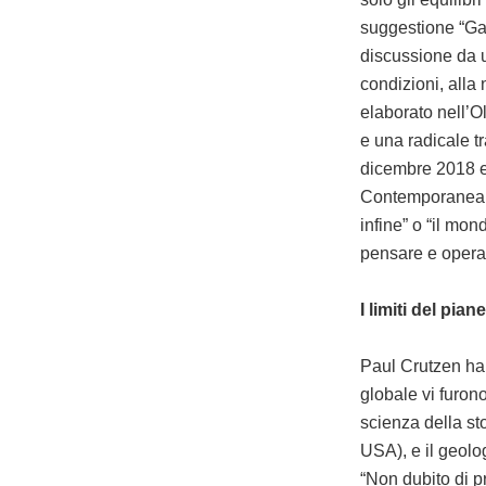
suggestione “Ga
discussione da u
condizioni, alla
elaborato nell’O
e una radicale t
dicembre 2018 e 
Contemporanea 
infine” o “il mo
pensare e operar
I limiti del pian
Paul Crutzen ha 
globale vi furon
scienza della st
USA), e il geol
“Non dubito di p