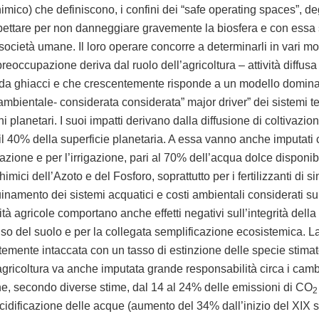
mico) che definiscono, i confini dei “safe operating spaces”, deg
pettare per non danneggiare gravemente la biosfera e con essa 
 società umane. Il loro operare concorre a determinarli in vari m
reoccupazione deriva dal ruolo dell’agricoltura – attività diffusa s
 da ghiacci e che crescentemente risponde a un modello dominan
ambientale- considerata considerata” major driver” dei sistemi te
i planetari. I suoi impatti derivano dalla diffusione di coltivazio
 il 40% della superficie planetaria. A essa vanno anche imputati 
azione e per l’irrigazione, pari al 70% dell’acqua dolce disponibi
himici dell’Azoto e del Fosforo, soprattutto per i fertilizzanti di si
inamento dei sistemi acquatici e costi ambientali considerati sup
vità agricole comportano anche effetti negativi sull’integrità della
o del suolo e per la collegata semplificazione ecosistemica. La 
ortemente intaccata con un tasso di estinzione delle specie stimat
agricoltura va anche imputata grande responsabilità circa i camb
e, secondo diverse stime, dal 14 al 24% delle emissioni di CO
2
’acidificazione delle acque (aumento del 34% dall’inizio del XIX 