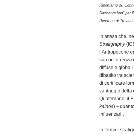
Riportiamo su Connet
Dazhangshan” per i
Ricerche di Treviso.
In attesa che, n
Stratigraphy
(IC
l’Antropocene epo
sua occorrenza è
diffuse e global
dibattito tra sci
di certificare f
vantaggio della 
Quaternario: il 
kainós
) – quanto
influenzarli.
In termini strati