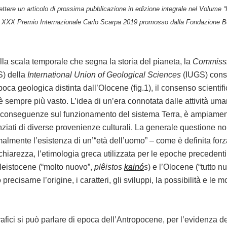
Link
tere un articolo di prossima pubblicazione in edizione integrale nel Volume “I 
l XXX Premio Internazionale Carlo Scarpa 2019 promosso dalla Fondazione Be
ella scala temporale che segna la storia del pianeta, la
Commissi
S) della
International Union of Geological Sciences
(IUGS) cons
ca geologica distinta dall’Olocene (fig.1), il consenso scientifi
 sempre più vasto. L’idea di un’era connotata dalle attività um
i conseguenze sul funzionamento del sistema Terra, è ampiamen
enziati di diverse provenienze culturali. La generale questione no
ormalmente l’esistenza di un’“età dell’uomo” – come è definita for
chiarezza, l’etimologia greca utilizzata per le epoche precedenti
Pleistocene (“molto nuovo”,
plêistos
kain
ó
s
) e l’Olocene (“tutto n
 precisarne l’origine, i caratteri, gli sviluppi, la possibilità e le m
grafici si può parlare di epoca dell’Antropocene, per l’evidenza 