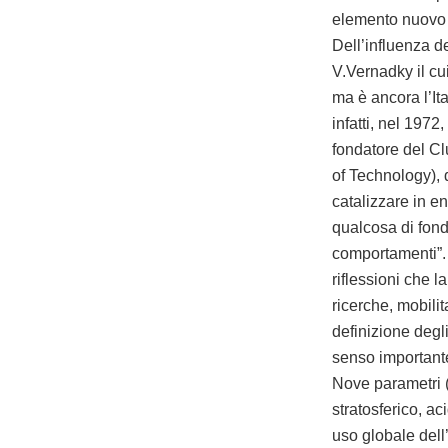
elemento nuovo n
Dell’influenza de
V.Vernadky il cu
ma è ancora l’It
infatti, nel 1972
fondatore del C
of Technology),
catalizzare in e
qualcosa di fond
comportamenti”. 
riflessioni che l
ricerche, mobilit
definizione degli
senso importante
Nove parametri (
stratosferico, ac
uso globale dell