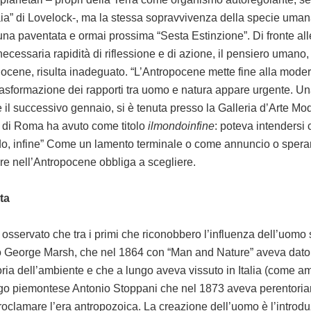
ia” di Lovelock-, ma la stessa sopravvivenza della specie uma
na paventata e ormai prossima “Sesta Estinzione”. Di fronte al
 necessaria rapidità di riflessione e di azione, il pensiero umano
locene, risulta inadeguato. “L’Antropocene mette fine alla moderni
rasformazione dei rapporti tra uomo e natura appare urgente. Un
il successivo gennaio, si è tenuta presso la Galleria d’Arte Mo
di Roma ha avuto come titolo
ilmondoinfine
: poteva intendersi
ndo, infine” Come un lamento terminale o come annuncio o spera
e nell’Antropocene obbliga a scegliere.
eta
osservato che tra i primi che riconobbero l’influenza dell’uomo
o George Marsh, che nel 1864 con “Man and Nature” aveva dato i
oria dell’ambiente e che a lungo aveva vissuto in Italia (come a
ogo piemontese Antonio Stoppani che nel 1873 aveva perentoria
roclamare l’era antropozoica. La creazione dell’uomo è l’introdu