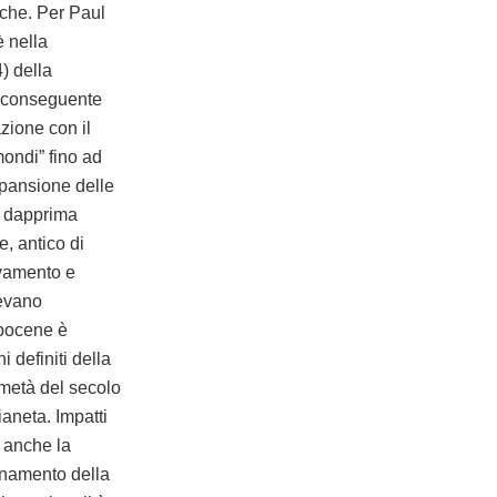
iche. Per Paul
è nella
) della
on conseguente
azione con il
mondi” fino ad
spansione delle
ra dapprima
e, antico di
evamento e
vevano
opocene è
 definiti della
 metà del secolo
ianeta. Impatti
 anche la
quinamento della