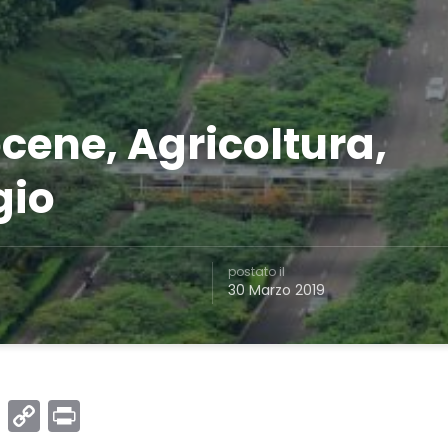
cene, Agricoltura,
gio
postato il
30 Marzo 2019
book
itter
LinkedIn
Copy
Print