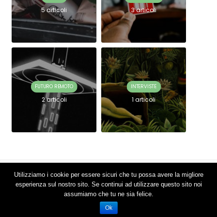
5 articoli
3 articoli
FUTURO REMOTO
INTERVISTE
2 articoli
1 articoli
Utilizziamo i cookie per essere sicuri che tu possa avere la migliore
2018 © Connettere si avvale dei cookies per garantirti una migliore
esperienza sul nostro sito. Se continui ad utilizzare questo sito noi
esperienza.
assumiamo che tu ne sia felice.
VAI SU
Ok