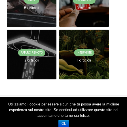
CITTÀ
FORMAZIONE
5 articoli
3 articoli
FUTURO REMOTO
INTERVISTE
2 articoli
1 articoli
Utilizziamo i cookie per essere sicuri che tu possa avere la migliore
2018 © Connettere si avvale dei cookies per garantirti una migliore
esperienza sul nostro sito. Se continui ad utilizzare questo sito noi
esperienza.
assumiamo che tu ne sia felice.
VAI SU
Ok