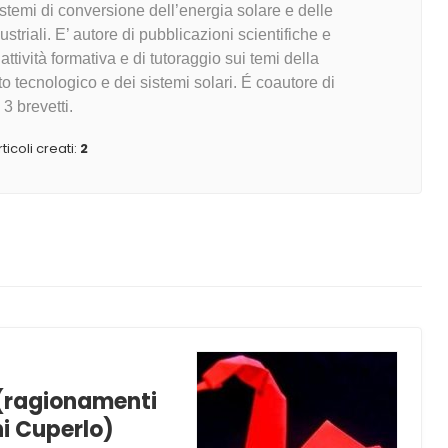
stemi di conversione dell’energia solare e delle
dustriali. E’ autore di pubblicazioni scientifiche e
ttività formativa e di tutoraggio sui temi della
o tecnologico e dei sistemi solari. É coautore di
3 brevetti.
ticoli creati:
2
 (ragionamenti
ni Cuperlo)