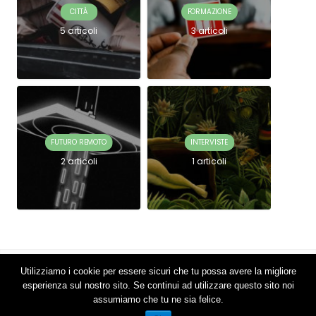
CITTÀ
FORMAZIONE
5 articoli
3 articoli
FUTURO REMOTO
INTERVISTE
2 articoli
1 articoli
Utilizziamo i cookie per essere sicuri che tu possa avere la migliore
2018 © Connettere si avvale dei cookies per garantirti una migliore
esperienza sul nostro sito. Se continui ad utilizzare questo sito noi
esperienza.
assumiamo che tu ne sia felice.
VAI SU